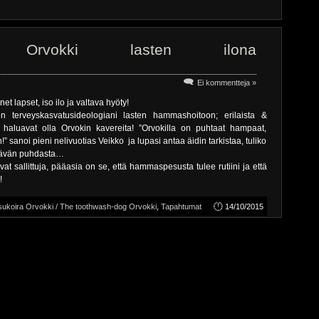
ra Orvokki lasten ilona
Ei kommentteja »
net lapset, iso ilo ja valtava hyöty!
äen terveyskasvatusideologiani lasten hammashoitoon; erilaista &
i haluavat olla Orvokin kavereita! ”Orvokilla on puhtaat hampaat,
” sanoi pieni nelivuotias Veikko ja lupasi antaa äidin tarkistaa, tuliko
ittävän puhdasta…
vat sallittuja, pääasia on se, että hammaspesusta tulee rutiini ja että
!
koira Orvokki / The toothwash-dog Orvokki
,
Tapahtumat
14/10/2015