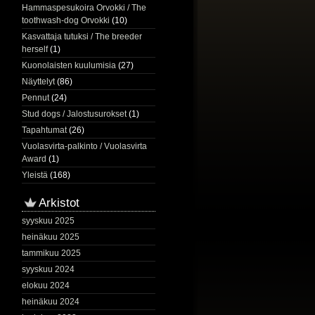
Hammaspesukoira Orvokki / The
toothwash-dog Orvokki
(10)
Kasvattaja tutuksi / The breeder
herself
(1)
Kuonolaisten kuulumisia
(27)
Näyttelyt
(86)
Pennut
(24)
Stud dogs / Jalostusurokset
(1)
Tapahtumat
(26)
Vuolasvirta-palkinto / Vuolasvirta
Award
(1)
Yleistä
(168)
Arkistot
syyskuu 2025
heinäkuu 2025
tammikuu 2025
syyskuu 2024
elokuu 2024
heinäkuu 2024