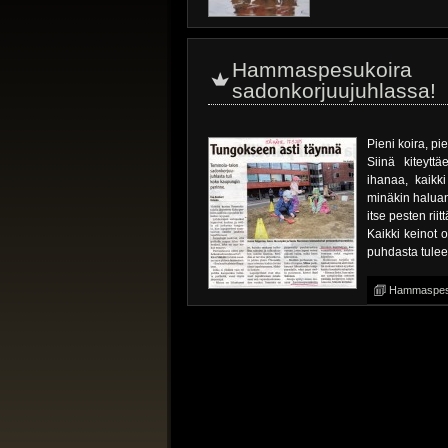
Hammaspesukoi
sadonkorjuujuhlassa!
Pieni koira, pie
Siinä kiteytt
ihanaa, kaikk
minäkin haluan!
itse pesten ri
Kaikki keinot o
puhdasta tulee
Hammaspesu