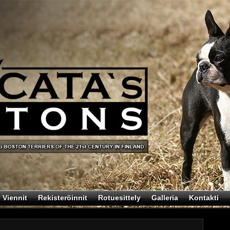
Viennit
Rekisteröinnit
Rotuesittely
Galleria
Kontakti