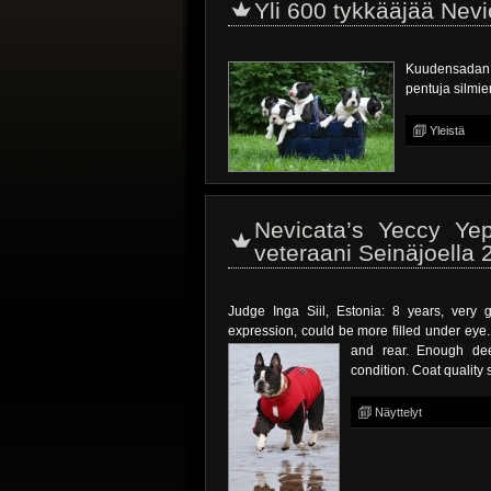
Yli 600 tykkääjää Nevi
Kuudensadan t
pentuja silmien
Yleistä
Nevicata’s Yeccy Ye
veteraani Seinäjoella
Judge Inga Siil, Estonia: 8 years, very 
expression, could be more filled under eye
and rear. Enough dee
condition. Coat quality 
Näyttelyt