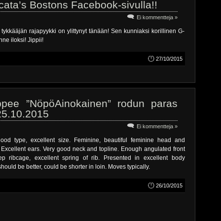
cata’s Bostons Facebook-sivulla!!
Ei kommentteja »
ykkääjän rajapyykki on ylittynyt tänään! Sen kunniaksi korillinen G-
ne iloksi! Jippii!
27/10/2015
ppee ”NöpöAinokainen” rodun paras
 25.10.2015
Ei kommentteja »
good type, excellent size. Feminine, beautiful feminine head and
. Excellent ears. Very good neck and topline. Enough angulated front
p ribcage, excellent spring of
rib. Presented in excellent body
should be better, could be shorter in loin. Moves typically.
26/10/2015