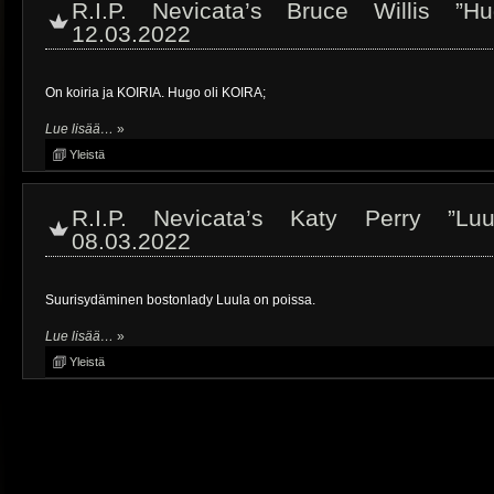
R.I.P. Nevicata’s Bruce Willis ”H
12.03.2022
On koiria ja KOIRIA. Hugo oli KOIRA;
Lue lisää…
»
Yleistä
R.I.P. Nevicata’s Katy Perry ”Lu
08.03.2022
Suurisydäminen bostonlady Luula on poissa.
Lue lisää…
»
Yleistä