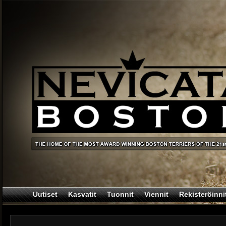
Uutiset
Kasvatit
Tuonnit
Viennit
Rekisteröinni