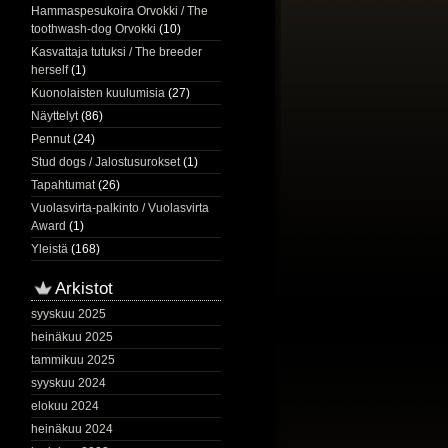
Hammaspesukoira Orvokki / The
toothwash-dog Orvokki
(10)
Kasvattaja tutuksi / The breeder
herself
(1)
Kuonolaisten kuulumisia
(27)
Näyttelyt
(86)
Pennut
(24)
Stud dogs / Jalostusurokset
(1)
Tapahtumat
(26)
Vuolasvirta-palkinto / Vuolasvirta
Award
(1)
Yleistä
(168)
Arkistot
syyskuu 2025
heinäkuu 2025
tammikuu 2025
syyskuu 2024
elokuu 2024
heinäkuu 2024